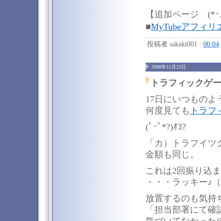
【追加ページ (*･.
■
MyTubeアフィ
投稿者 sakaki001 :
00:04
2008年11月23日
トラフィックゲー
17日にいつもの
何度見ても
トラフ
(ﾟｰﾟ*?)ｵﾖ?
「カ）トラフイツ
金額も同じ。
これは2回振り込
・・・ラッキー♪
放置するのも気持
「担当部署にて確
気づいてなかった