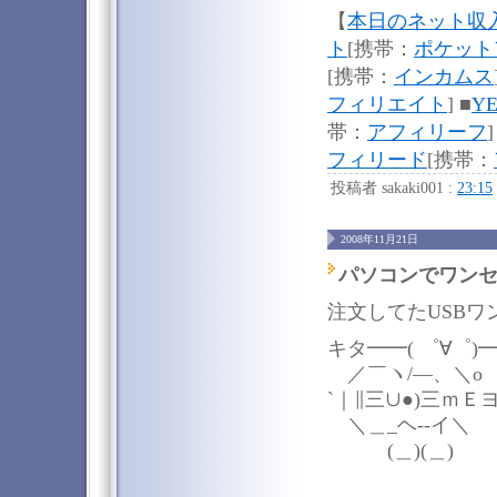
【
本日のネット収
ト
[携帯：
ポケット
[携帯：
インカムス
フィリエイト
] ■
Y
帯：
アフィリーフ
]
フィリード
[携帯：
投稿者 sakaki001 :
23:15
2008年11月21日
パソコンでワン
注文してたUSBワ
キタ━━( ゜∀゜)━
／￣ヽ/―、＼o
`｜∥三∪●)三ｍＥヨ
＼＿_ヘ--イ＼
(＿)(＿)