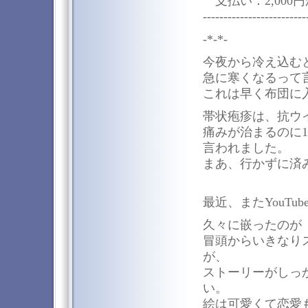
支払い：2,000
-------------------------
-*-*-
今夜から冷え込む
急に寒くなるって言っ
これは早く布団に
帯状疱疹は、抗ウ
痛みが治まるのに
言われました。
まあ、行かずに済
最近、またYouTu
久々に嵌ったのが
冒頭からいきなり
が、
ストーリーがしっ
い。
絵は可愛くて恋愛