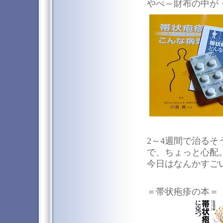
やべ～財布の中が・・
2～4週間で治る
で、ちょっと心配
今日はなんかすご
＝帯状疱疹の本＝