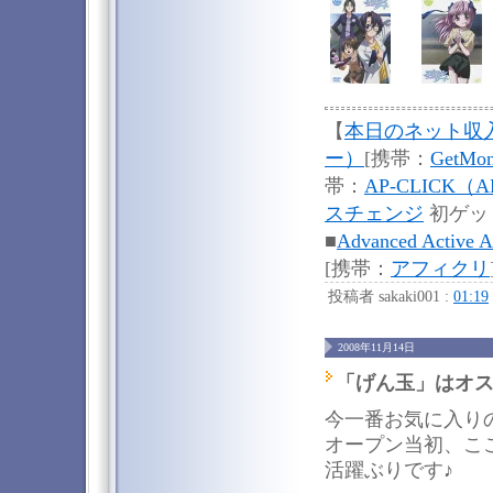
【
本日のネット収
ー）
[携帯：
GetM
帯：
AP-CLICK（A
スチェンジ
初ゲッ
■
Advanced Active Af
[携帯：
アフィクリ
投稿者 sakaki001 :
01:19
2008年11月14日
「げん玉」はオ
今一番お気に入り
オープン当初、こ
活躍ぶりです♪