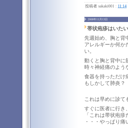
投稿者 sakaki001 :
11:14
2008年11月13日
帯状疱疹はいたい（
先週始め、胸と背
アレルギーか何か
い。
動くと胸と背中に
時々神経痛のよう
食器を持っただけ
もしかして肺炎？
これは早めに診て
すぐに医者に行き
「これは帯状疱疹
・・・やっぱり痛