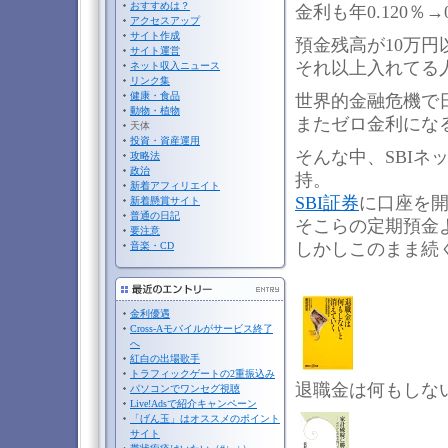
おすすめは？
金利も年0.120％
アクセスアップ
サイト作成
預金残高が10万
サイト運営
それ以上入れてる
ネット収入ニュース
リンク集
健康・食品
世界的金融危機で
動物・植物
またゼロ金利にな
天体
投資・資産運用
そんな中、SBIネ
攻略法
政治
持。
新着アフィリエイト
SBI証券
に口座を
新着懸賞サイト
普通の日記
そこらの定期預金よ
要注意
しかしこのまま続
音楽・CD
金利優遇
Cross-Aモバイルがサービス終了
へ
紅白の出場歌手
トラフィックゲートの2重振込み
退職金は何もしな
パソコンでワンセグ視聴
Live!Adsで紹介キャンペーン
「げん玉」はオススメのポイント
サイト