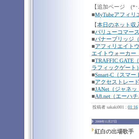
【追加ページ (*･.
■
MyTubeアフィ
【
本日のネット収
■
バリューコマース（V
■
バナーブリッジ（Ban
■
アフィリエイトウ
エイトウォーカー（
■
TRAFFIC GA
ラフィックゲート
■
Smart-C（スマ
■
アクセストレード（A
■
JANet（ジャネ
■
A8.net（エーハ
投稿者 sakaki001 :
01:16
2008年11月27日
紅白の出場歌手