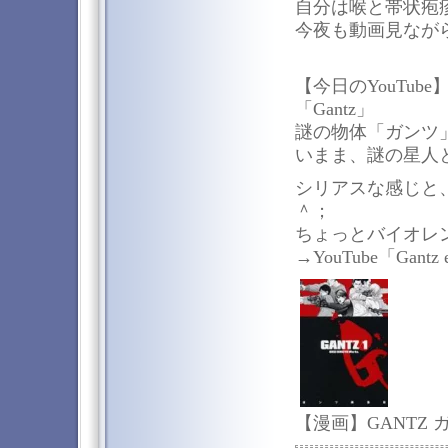
自分は喉と帯状疱
今夜も動画見なが
【今日のYouTube
「Gantz」
謎の物体「ガンツ
いまま、謎の星人
シリアスな感じと
＾；
ちょっとバイオレ
→YouTube「Gantz 
【漫画】GANTZ ガ