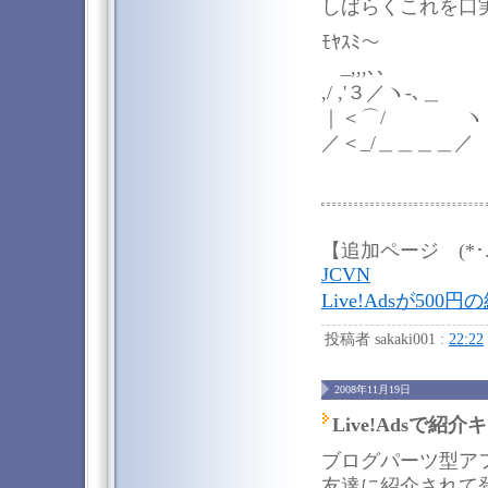
しばらくこれを口
ﾓﾔｽﾐ～
_,,,､､
,/ ,'３／ヽ-､＿
｜＜⌒/ ヽ
／＜_/＿＿＿＿／
【追加ページ (*･.
JCVN
Live!Adsが5
投稿者 sakaki001 :
22:22
2008年11月19日
Live!Adsで紹
ブログパーツ型ア
友達に紹介されて