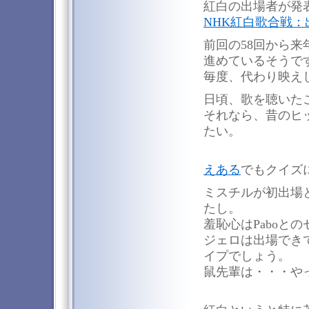
紅白の出場者が発
NHK紅白歌合戦：
前回の58回から来
進めているそうで
毎度、代わり映え
日頃、歌を聴いた
それなら、昔のヒ
たい。
えある
でもクイズ
ミスチルが初出場
たし。
羞恥心はPaboと
ジェロは出場でき
イプでしょう。
鼠先輩は・・・や