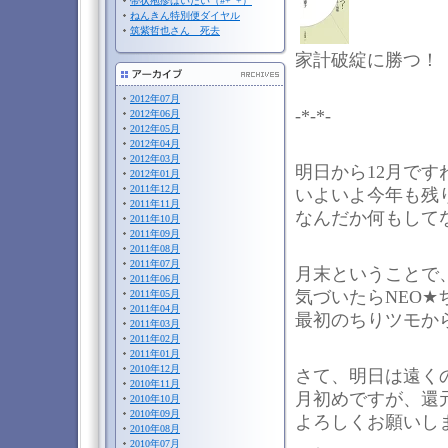
帯状疱疹はいたい（#+_+）
ねんきん特別便ダイヤル
筑紫哲也さん 死去
家計破綻に勝つ！
2012年07月
-*-*-
2012年06月
2012年05月
2012年04月
2012年03月
明日から12月です
2012年01月
2011年12月
いよいよ今年も残
2011年11月
なんだか何もして
2011年10月
2011年09月
2011年08月
2011年07月
月末ということで
2011年06月
気づいたらNEO★
2011年05月
2011年04月
最初のちりツモか
2011年03月
2011年02月
2011年01月
2010年12月
さて、明日は遠く
2010年11月
月初めですが、還
2010年10月
2010年09月
よろしくお願いし
2010年08月
2010年07月