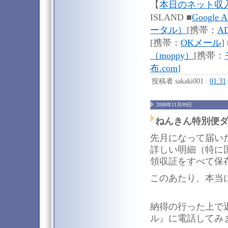
【
本日のネット収
ISLAND ■
Google
ータル）
[携帯：
A
[携帯：
OKメール
]
（moppy）
[携帯：
布.com
]
投稿者 sakaki001 :
01:31
2008年11月09日
ねんきん特別便
先月になって届い
詳しい明細（特に
領収証をすべて保
このあたり、本当
納得の行った上で
ル』に電話してみ