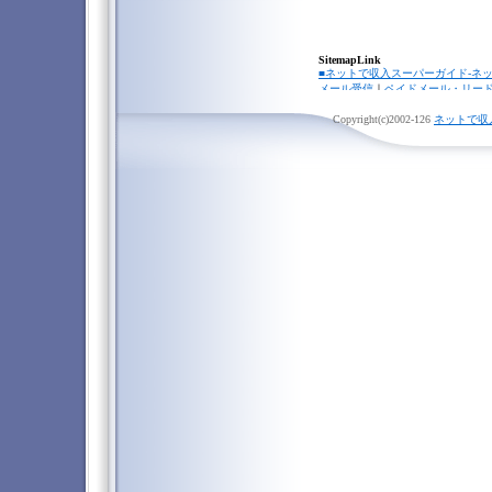
SitemapLink
■ネットで収入スーパーガイド-ネ
メール受信
｜
ペイドメール・リー
メール
｜
携帯リードメール
｜
携帯
ター
Copyright(c)2002-
｜
クリック保証
126
｜
リンクスタ
ネットで収
ャッシング・クレジットカード
｜
トレディー
｜
パチンコ攻略法
｜
お
｜
FX（外国為替証拠金取引）
｜
投
ト収入ニュース
｜
■オンラインカジノ☆スーパーガイ
Gambling Federation/ギャン
｜
Playtech/プレイテック
｜
Micro
ク
｜
Random Logic/ランダムロジッ
票
｜
オンラインカジノニュース
■★オンラインカジノKINGDOM★
I
Casino Fantasy・カジノファンタ
ジノエレガンス
｜
Blackjack C
｜
Spinnin Slots・スピニンスロット
ュース
■オンラインカジノポータル-オン
オンラインカジノブログ
｜
■オンラインカジノ☆攻略必勝ガイ
お勧めオンラインカジノ
｜
一番人
ベイビーカジノ
｜
Eurogrand ca
｜
iBig Casino/アイビッグカジノ
｜
/ カーニバルカジノ
｜
USA Casino
Casino / キーウィカジノ
｜
Swiss 
プチューンズカジノ
｜
32Red Onli