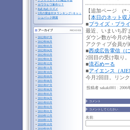
アフィリエイトの確定申告
カワラヒワ巣作り？
ねむねむスズメ
【追加ページ (*･.
2月の賞金付きランキング+キャッ
【
本日のネット収
シュバック懸賞
■
プライズ・プライズ（P
最近、いまいち貯
ダウン数が今月の
2012年07月
2012年06月
アクティブ会員が
2012年05月
■
西成広告電信（
2012年04月
2012年03月
2回目の受け取り。
2012年01月
■
流石めーる
2011年12月
2011年11月
■
アイエンス（AIE
2011年10月
今月2回目。リン
2011年09月
2011年08月
2011年07月
投稿者 sakaki001 : 200
2011年06月
2011年05月
2011年04月
コメント
2011年03月
2011年02月
コメントしてください
2011年01月
2010年12月
名前:
2010年11月
2010年10月
2010年09月