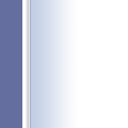
ミングクラブ
｜
Golden Rivier
ールスロットカジノ
｜
Sun Vegas
オンネット
｜
Video Poker Cla
ムスロット
｜
Imperial Casino
Casino Treasure/カジノトレジャー
■携帯カジノスーパーガイド-携帯
■アフィリエイトガイド
｜
携帯アフ
オンラインカジノアフィリエイト
グーグルアドセンス（Google Adse
■ペイドメール・リードメールスー
■ネット収入NAVI
｜
■治験モニター
■携帯で収入スーパーガイド-携帯
ガイド携帯
｜
■携帯アフィリエイトスーパーガイ
携帯ライフ
｜
携帯占い館
｜
携帯で
証券取引,FXトレード,投資信託
｜
■イーバンク/eBANK銀行
｜
ジャパン
ジャパンネット銀行JNB情報
｜
ネッ
紹介
｜
楳図かずお漫画
｜
データサイト
｜
PCサイトマップ
｜
●賞金付きランキング
｜
質問掲示板
互ランクリ掲示板
｜
ネット収入攻
ページビューランキング