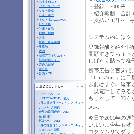
おすすめは？
・登録：3000円（
アクセスアップ
サイト作成
・紹介報酬：合計3,0
サイト運営
・支払い 1円～ 
ネット収入ニュース
リンク集
-------------------------
健康・食品
動物・植物
システム的にはク
天体
投資・資産運用
登録報酬と紹介報
攻略法
政治
高額すぎてちょっ
新着アフィリエイト
しばらく貼って様
新着懸賞サイト
普通の日記
要注意
携帯広告と言えば
音楽・CD
「Click4tie
以前はすぐに返事
一度電話してみる
ノートパソコン
もしかして、知ら
「VPCF248FJ/B」購入
5月の賞金付きランキング+キャッ
-*-*-
シュバック懸賞
金星の日面通過 2012
金環日食
今日で2006年の
桜まつり 2012
いよいよ今年も残
3月の賞金付きランキング+キャッ
シュバック懸賞
コタツムリでダラ～