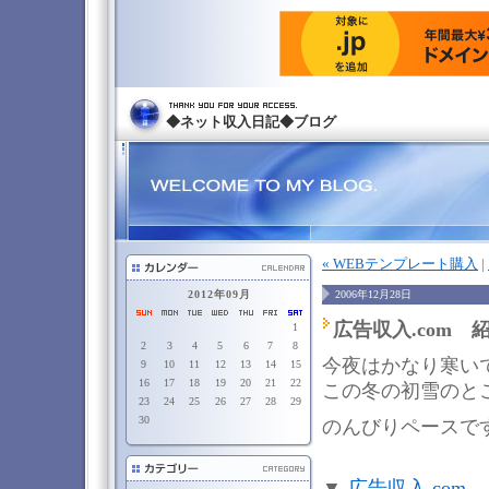
◆ネット収入日記◆ブログ
« WEBテンプレート購入
|
2012年09月
2006年12月28日
広告収入.com 紹
1
2
3
4
5
6
7
8
今夜はかなり寒い
9
10
11
12
13
14
15
16
17
18
19
20
21
22
この冬の初雪のと
23
24
25
26
27
28
29
30
のんびりペースで
▼-
広告収入.com
---