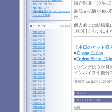
アフィリエイトの確定申告
紹介制度（30％-
カワラヒワ巣作り？
ねむねむスズメ
最低支払額が300
2月の賞金付きランキング+キャッ
シュバック懸賞
か。
個人的には結構気
1000円くらいに
2012年07月
2012年06月
2012年05月
2012年04月
【
本日のネット収
2012年03月
2012年01月
■
Zipang Casino
2011年12月
■
Trident Share（Ki
2011年11月
2011年10月
ジパングは３か月
2011年09月
2011年08月
インボイスを自分
2011年07月
2011年06月
投稿者 sakaki001 : 200
2011年05月
2011年04月
2011年03月
2011年02月
コメント
2011年01月
2010年12月
コメントしてください
2010年11月
名前:
2010年10月
2010年09月