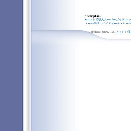
SitemapLink
■ネットで収入スーパーガイド-ネ
メール受信
｜
ペイドメール・リー
メール
｜
携帯リードメール
｜
携帯
ター
Copyright(c)2002-
｜
クリック保証
126
｜
リンクスタ
ネットで収
ャッシング・クレジットカード
｜
トレディー
｜
パチンコ攻略法
｜
お
｜
FX（外国為替証拠金取引）
｜
投
ト収入ニュース
｜
■オンラインカジノ☆スーパーガイ
Gambling Federation/ギャン
｜
Playtech/プレイテック
｜
Micro
ク
｜
Random Logic/ランダムロジッ
票
｜
オンラインカジノニュース
■★オンラインカジノKINGDOM★
I
Casino Fantasy・カジノファンタ
ジノエレガンス
｜
Blackjack C
｜
Spinnin Slots・スピニンスロット
ュース
■オンラインカジノポータル-オン
オンラインカジノブログ
｜
■オンラインカジノ☆攻略必勝ガイ
お勧めオンラインカジノ
｜
一番人
ベイビーカジノ
｜
Eurogrand ca
｜
iBig Casino/アイビッグカジノ
｜
/ カーニバルカジノ
｜
USA Casino
Casino / キーウィカジノ
｜
Swiss 
プチューンズカジノ
｜
32Red Onli