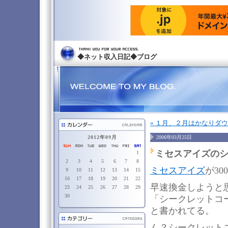
◆ネット収入日記◆ブログ
« １月、２月はかなりダ
2012年09月
2006年03月25日
ミセスアイズの
1
2
3
4
5
6
7
8
ミセスアイズ
が30
9
10
11
12
13
14
15
16
17
18
19
20
21
22
早速換金しようと
23
24
25
26
27
28
29
30
「シークレットコ
と書かれてる。
ん？シークレット