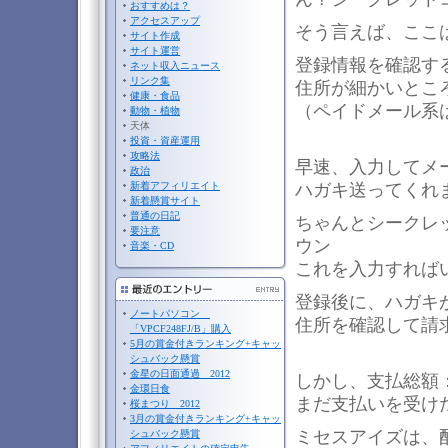
おすすめは？
アクセスアップ
そう言えば、ここ
サイト作成
サイト運営
登録情報を確認す
ネット収入ニュース
リンク集
住所が細かいとこ
健康・食品
（ペイドメール系
動物・植物
天体
投資・資産運用
攻略法
早速、入力してメ
政治
新着アフィリエイト
ハガキ送ってくれ
新着懸賞サイト
普通の日記
ちゃんとシークレットコー
要注意
ウン
音楽・CD
これを入力すれば
登録後に、ハガキ
ノートパソコン
住所を確認して請
「VPCF248FJ/B」購入
5月の賞金付きランキング+キャッ
シュバック懸賞
金星の日面通過 2012
しかし、支払総額：
金環日食
まだ支払いを受け
桜まつり 2012
3月の賞金付きランキング+キャッ
ミセスアイズは、
シュバック懸賞