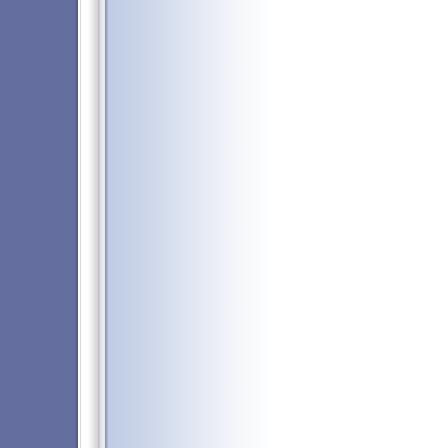
ミングクラブ
｜
Golden Rivier
ールスロットカジノ
｜
Sun Vegas
オンネット
｜
Video Poker Cla
ムスロット
｜
Imperial Casino
Casino Treasure/カジノトレジャー
■携帯カジノスーパーガイド-携帯
■アフィリエイトガイド
｜
携帯アフ
オンラインカジノアフィリエイト
グーグルアドセンス（Google Adse
■ペイドメール・リードメールスー
■ネット収入NAVI
｜
■治験モニター
■携帯で収入スーパーガイド-携帯
ガイド携帯
｜
■携帯アフィリエイトスーパーガイ
携帯ライフ
｜
携帯占い館
｜
携帯で
証券取引,FXトレード,投資信託
｜
■イーバンク/eBANK銀行
｜
ジャパン
ジャパンネット銀行JNB情報
｜
ネッ
紹介
｜
楳図かずお漫画
｜
データサイト
｜
PCサイトマップ
｜
●賞金付きランキング
｜
質問掲示板
互ランクリ掲示板
｜
ネット収入攻
ページビューランキング