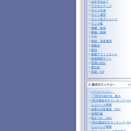
おすすめは？
アクセスアップ
サイト作成
サイト運営
ネット収入ニュース
リンク集
健康・食品
動物・植物
天体
投資・資産運用
攻略法
政治
新着アフィリエイト
新着懸賞サイト
普通の日記
要注意
音楽・CD
ノートパソコン
「VPCF248FJ/B」購入
5月の賞金付きランキング+キ
シュバック懸賞
金星の日面通過 2012
金環日食
桜まつり 2012
3月の賞金付きランキング+キ
シュバック懸賞