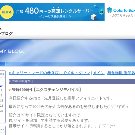
◆ブログ
« キャリートレードの巻き戻しでメルトダウン
|
メイン
|
与党惨敗 過半数
2007年07月28日
登録1000円【エクスチェンジモバイル】
1
8
今日紹介するのは、先月登録した携帯アフィリエイトです。
15
22
最近になって1000円の紹介広告があるのを発見しました(ﾟ▽ﾟ*)ﾆﾊﾟｯ
29
紹介はPCサイト限定となっていますので、
PCサイトを追加して申請する必要があります。
携帯サイトで申請するとしっかり落とされます。。(´ ▽｀)ﾍﾍ