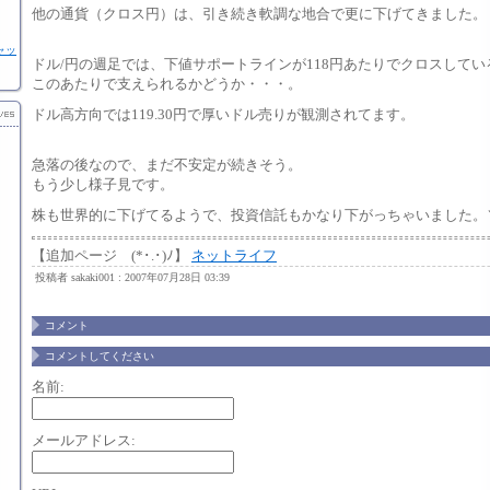
他の通貨（クロス円）は、引き続き軟調な地合で更に下げてきました。
ャッ
ドル/円の週足では、下値サポートラインが118円あたりでクロスしてい
このあたりで支えられるかどうか・・・。
ドル高方向では119.30円で厚いドル売りが観測されてます。
急落の後なので、まだ不安定が続きそう。
もう少し様子見です。
株も世界的に下げてるようで、投資信託もかなり下がっちゃいました。＼
【追加ページ (*･.･)ﾉ】
ネットライフ
投稿者 sakaki001 : 2007年07月28日 03:39
コメント
コメントしてください
名前:
メールアドレス: