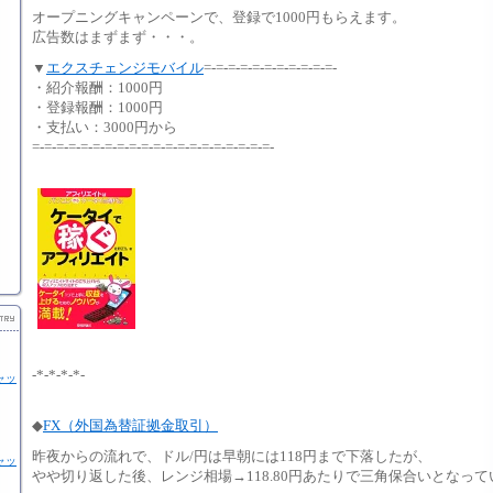
オープニングキャンペーンで、登録で1000円もらえます。
広告数はまずまず・・・。
▼
エクスチェンジモバイル
=-=-=-=-=-=-=-=-=-=-=-
・紹介報酬：1000円
・登録報酬：1000円
・支払い：3000円から
=-=-=-=-=-=-=-=-=-=-=-=-=-=-=-=-=-=-=-=-
-*-*-*-*-
ャッ
◆
FX（外国為替証拠金取引）
昨夜からの流れで、ドル/円は早朝には118円まで下落したが、
ャッ
やや切り返した後、レンジ相場→118.80円あたりで三角保合いとなっ