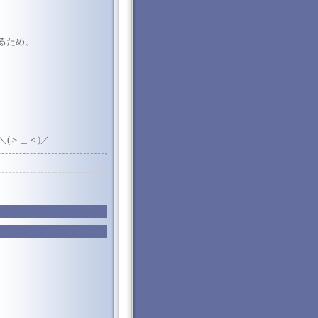
るため、
(＞＿＜)／